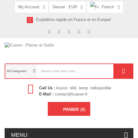
My Account
Devise :
EUR
French
Expédition rapide en France et en Europe!
All Categories
Call Us :
Assist. télé. temp. indisponible
E-Mail :
contact@icasse.fr
PANIER
(
0
)
MENU