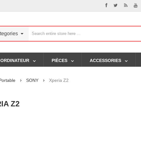
tegories
ORDINATEUR
PIÈCES
ACCESSORIES
Portable
SONY
Xperia Z2
IA Z2