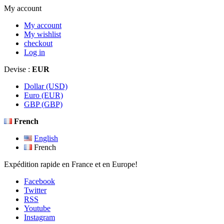
My account
My account
My wishlist
checkout
Log in
Devise :
EUR
Dollar (USD)
Euro (EUR)
GBP (GBP)
French
English
French
Expédition rapide en France et en Europe!
Facebook
Twitter
RSS
Youtube
Instagram