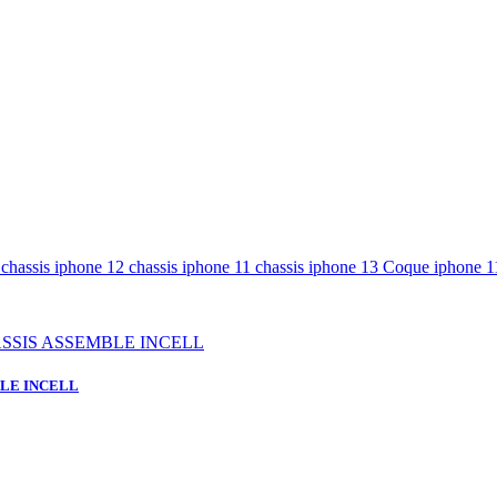
e
chassis iphone 12
chassis iphone 11
chassis iphone 13
Coque iphone 
BLE INCELL