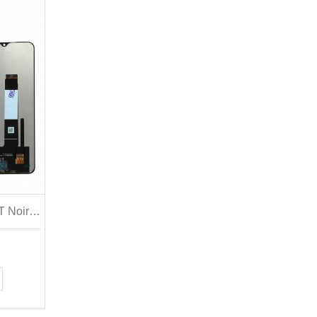
Ecran Pour Xiaomi REDMI 9T Noir Bleue Orange Vert M2010J19SG Outils Colle