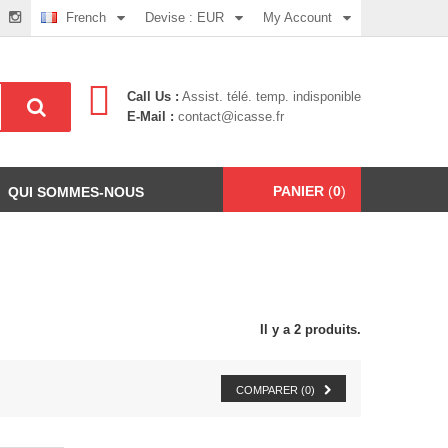
French
Devise :
EUR
My Account
Call Us :
Assist. télé. temp. indisponible
E-Mail :
contact@icasse.fr
PANIER
(
0
)
QUI SOMMES-NOUS
Il y a 2 produits.
COMPARER (
0
)