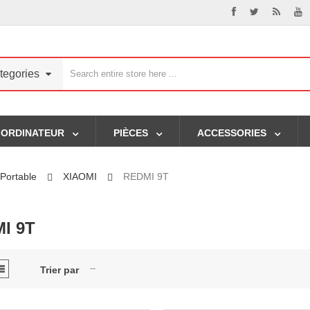
tegories
ORDINATEUR
PIÈCES
ACCESSORIES
Portable
XIAOMI
REDMI 9T
I 9T
--
Trier par