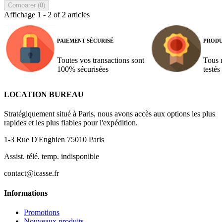
Comparer (
0
)
Affichage 1 - 2 of 2 articles
PAIEMENT SÉCURISÉ
PRODU
Toutes vos transactions sont
Tous 
100% sécurisées
testés
LOCATION BUREAU
Stratégiquement situé à Paris, nous avons accès aux options les plus
rapides et les plus fiables pour l'expédition.
1-3 Rue D'Enghien 75010 Paris
Assist. télé. temp. indisponible
contact@icasse.fr
Informations
Promotions
Nouveaux produits