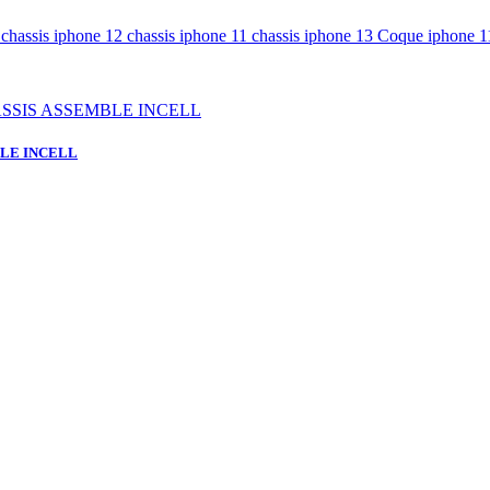
e
chassis iphone 12
chassis iphone 11
chassis iphone 13
Coque iphone 
BLE INCELL