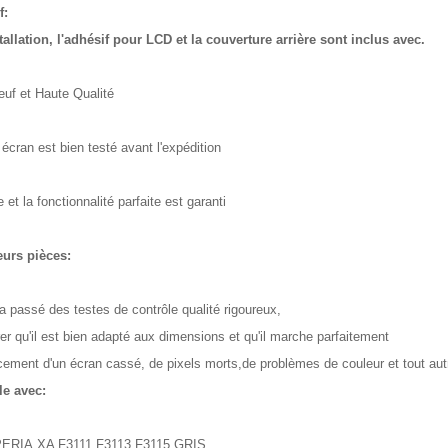
f:
tallation, l'adhésif pour LCD et la couverture arrière sont inclus avec.
uf et Haute Qualité
écran est bien testé avant l'expédition
et la fonctionnalité parfaite est garanti
eurs pièces:
a passé des testes de contrôle qualité rigoureux,
er qu'il est bien adapté aux dimensions et qu'il marche parfaitement
ement d'un écran cassé, de pixels morts,
de problèmes de couleur et tout autr
e avec:
RIA XA F3111 F3113 F3115 GRIS