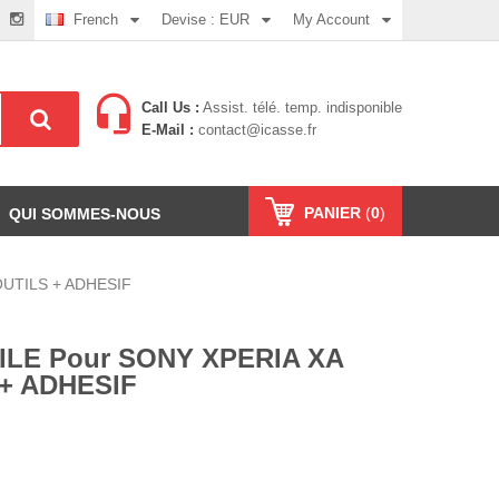
French
Devise :
EUR
My Account
Call Us :
Assist. télé. temp. indisponible
E-Mail :
contact@icasse.fr
PANIER
(
0
)
QUI SOMMES-NOUS
OUTILS + ADHESIF
ILE Pour SONY XPERIA XA
 + ADHESIF