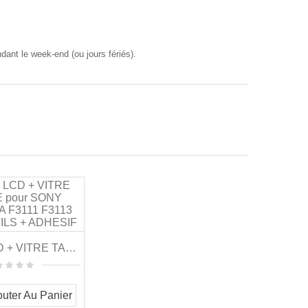
nt le week-end (ou jours fériés).
ECRAN LCD + VITRE TACTILE Pour SONY XPERIA XA...
outer Au Panier