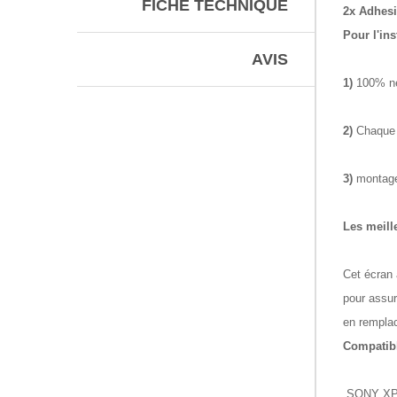
FICHE TECHNIQUE
2x Adhesi
Pour l'ins
AVIS
1)
100% ne
2)
Chaque 
3)
montage 
Les meill
Cet écran 
pour assur
en remplac
Compatibl
SONY XPE