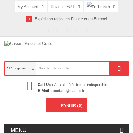
My Account
Devise :
EUR
French
Expédition rapide en France et en Europe!
All Categories
Call Us :
Assist. télé. temp. indisponible
E-Mail :
contact@icasse.fr
PANIER
(
0
)
MENU