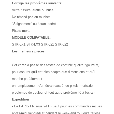
Corrige les problèmes suivants:
Verre fissuré, éraflé ou brisé
Ne répond pas au toucher
"Saignement" ou écran lacéré
Pixels morts
MODELE COMPATABLE:
STK-LX1 STK-LX3 STK-L21 STK-L22
Les meilleurs pièces:
Cet écran a passé des testes de contrôle qualité rigoureux,
pour assurer qu'il est bien adapté aux dimensions et qu'il
marche parfaitement
en remplacement d'un écran cassé, de pixels morts,de
problèmes de couleur et tout autre problème lié à l'écran.
Expédition
-
De PARIS FR sous 24 H (Sauf pour les commandes reçues
après-midi vendredi et pendant le week-end (ou jours fériés).