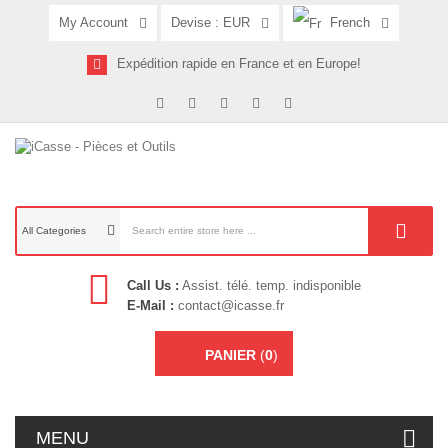
My Account
Devise :
EUR
French
Expédition rapide en France et en Europe!
All Categories
Call Us :
Assist. télé. temp. indisponible
E-Mail :
contact@icasse.fr
PANIER
(
0
)
MENU