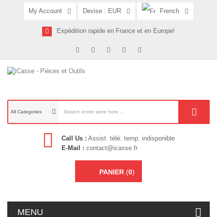
My Account
Devise :
EUR
French
Expédition rapide en France et en Europe!
All Categories
Call Us :
Assist. télé. temp. indisponible
E-Mail :
contact@icasse.fr
PANIER
(
0
)
MENU