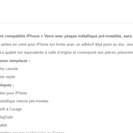
ière compatible iPhone + Verre avec plaque métallique pré-installée, san
e arrière en verre pour iPhone est livrée avec un adhésif déjà posé au dos, ain
a qualité est équivalente à celle d’origine et correspond aux pièces présentes 
pour remplacer :
ière cassée
ière rayée
tiques :
rière pour iPhone
étallique interne pré-montée
prêt à l’usage
 MagSafe
alité