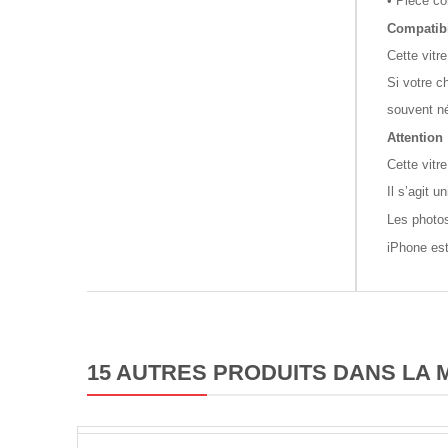
• Pièce co
Compatibi
Cette vitr
Si votre c
souvent né
Attention 
Cette vitr
Il s’agit u
Les photos
iPhone es
15 AUTRES PRODUITS DANS LA 