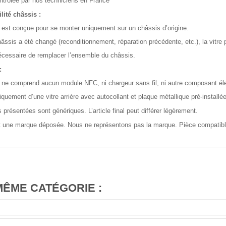
ntrôlée par nos techniciens en France
lité châssis :
e est conçue pour se monter uniquement sur un châssis d’origine.
hâssis a été changé (reconditionnement, réparation précédente, etc.), la vitre
cessaire de remplacer l’ensemble du châssis.
:
e ne comprend aucun module NFC, ni chargeur sans fil, ni autre composant él
niquement d’une vitre arrière avec autocollant et plaque métallique pré-installée
 présentées sont génériques. L’article final peut différer légèrement.
t une marque déposée. Nous ne représentons pas la marque. Pièce compatib
MÊME CATÉGORIE :