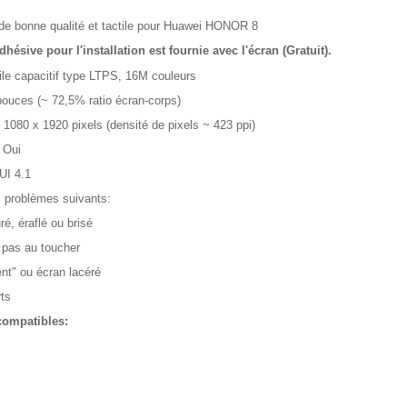
de bonne qualité et tactile pour Huawei HONOR 8
dhésive pour l'installation est fournie avec l'écran (Gratuit).
ile capacitif type LTPS, 16M couleurs
 pouces (~ 72,5% ratio écran-corps)
 1080 x 1920 pixels (densité de pixels ~ 423 ppi)
 Oui
UI 4.1
s problèmes suivants:
ré, éraflé ou brisé
 pas au toucher
nt" ou écran lacéré
ts
compatibles: