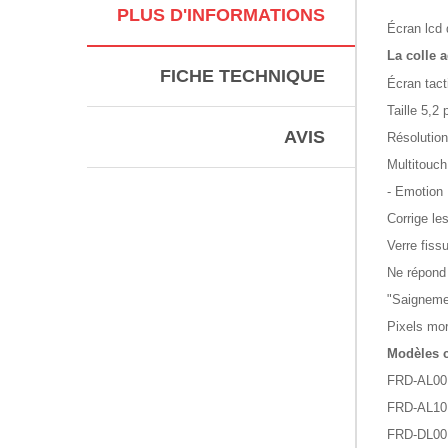
PLUS D'INFORMATIONS
Écran lcd 
La colle a
FICHE TECHNIQUE
Écran tact
Taille 5,2
AVIS
Résolution
Multitouch
- Emotion 
Corrige le
Verre fissu
Ne répond
"Saigneme
Pixels mor
Modèles 
FRD-AL00
FRD-AL10
FRD-DL00