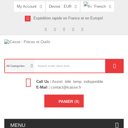
My Account
Devise :
EUR
French
Expédition rapide en France et en Europe!
All Categories
Call Us :
Assist. télé. temp. indisponible
E-Mail :
contact@icasse.fr
PANIER
(
0
)
MENU