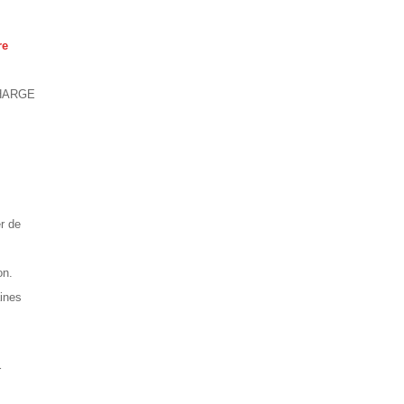
re
CHARGE
r de
on.
aines
r