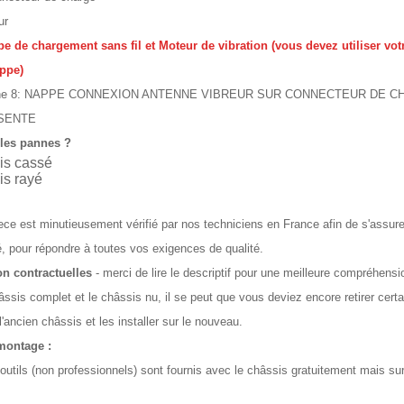
ur
e de chargement sans fil et Moteur de vibration (vous devez utiliser vot
ppe)
hone 8: NAPPE CONNEXION ANTENNE VIBREUR SUR CONNECTEUR DE 
SENTE
les pannes ?
is cassé
is rayé
ce est minutieusement vérifié par nos techniciens en France afin de s'assure
té, pour répondre à toutes vos exigences de qualité.
n contractuelles
- merci de lire le descriptif pour une meilleure compréhensi
âssis complet et le châssis nu, il se peut que vous deviez encore retirer cert
l'ancien châssis et les installer sur le nouveau.
 montage :
 outils (non professionnels) sont fournis avec le châssis gratuitement mais su