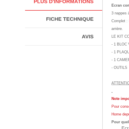
PLUS D'INFORMATIONS
Ecran com
3 nappes à
FICHE TECHNIQUE
Complet : 
arrière.
AVIS
LE KIT 
- 1 BLOC
- 1 PLA
- 1 CAM
- OUTILS
ATTENTION
.
Note impo
Pour conse
Home depui
Pour quel
Ecr