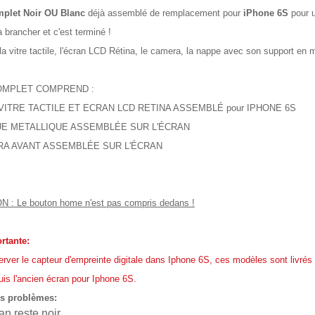
plet Noir OU Blanc
déjà assemblé de remplacement pour
iPhone 6S
pour 
 brancher et c'est terminé !
la vitre tactile, l'écran LCD Rétina, le camera, la nappe avec son support en m
COMPLET COMPREND :
 VITRE TACTILE ET ECRAN LCD RETINA ASSEMBLÉ pour IPHONE 6S
QUE METALLIQUE ASSEMBLÉE SUR L'ÉCRAN
ERA AVANT ASSEMBLÉE SUR L'ÉCRAN
 : Le bouton home n'est pas compris dedans !
rtante:
rver le capteur d'empreinte digitale dans Iphone 6S, ces modèles sont livré
s l'ancien écran pour Iphone 6S.
s problèmes:
an reste noir