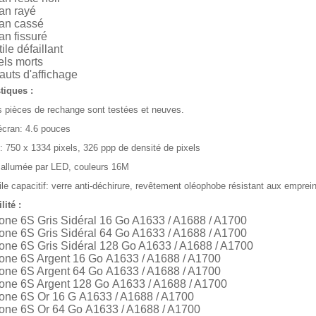
an rayé
an cassé
an fissuré
ile défaillant
els morts
auts d'affichage
tiques :
 pièces de rechange sont testées et neuves.
l'écran: 4.6 pouces
: 750 x 1334 pixels, 326 ppp de densité de pixels
allumée par LED, couleurs 16M
ile capacitif: verre anti-déchirure, revêtement oléophobe résistant aux emprein
ité :
one 6S Gris Sidéral 16 Go A1633 / A1688 / A1700
one 6S Gris Sidéral 64 Go A1633 / A1688 / A1700
one 6S Gris Sidéral 128 Go A1633 / A1688 / A1700
one 6S Argent 16 Go A1633 / A1688 / A1700
one 6S Argent 64 Go A1633 / A1688 / A1700
one 6S Argent 128 Go A1633 / A1688 / A1700
one 6S Or 16 G A1633 / A1688 / A1700
one 6S Or 64 Go A1633 / A1688 / A1700