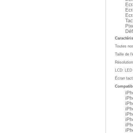
Ecr
Ecr
Ecr
Tact
Pix
Déf
Caractéris
Toutes nos
Taille de 
Résolution
LCD: LED 
Écran tact
Compatibil
iPh
iPh
iPh
iPh
iPh
iPh
iPh
iPh